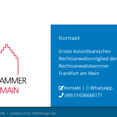
N
Kontakt
Erstes kolumbianisches
Rechtsanwaltsmitglied der
Rechtsanwaltskammer
Frankfurt am Main
Kontakt
|
WhatsApp
(49) 01636666171
AVE • powered by SIMdesign.de