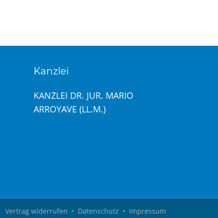
Kanzlei
KANZLEI DR. JUR. MARIO
ARROYAVE (LL.M.)
Dr. Mario Arroyave
Brauchen Sie Hilfe?
Kontaktieren Sie uns
Vertrag widerrufen
•
Datenschutz
•
Impressum