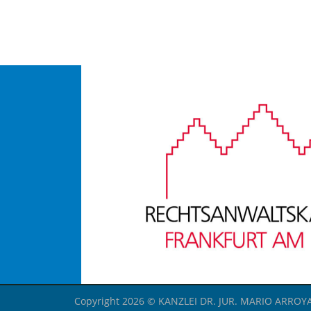
PINTEREST
VERSENDE
Copyright 2026 © KANZLEI DR. JUR. MARIO ARROY